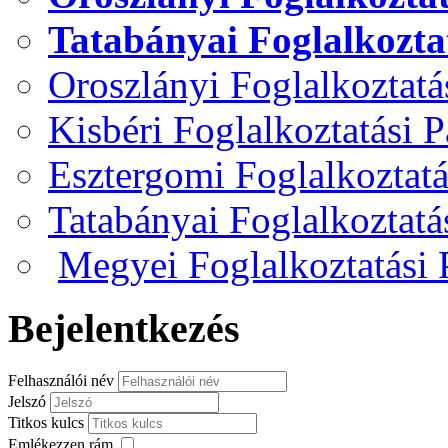
Tatabányai Foglalkozta
Oroszlányi Foglalkoztat
Kisbéri Foglalkoztatási 
Esztergomi Foglalkoztat
Tatabányai Foglalkoztat
Megyei Foglalkoztatási
Bejelentkezés
Felhasználói név
Jelszó
Titkos kulcs
Emlékezzen rám