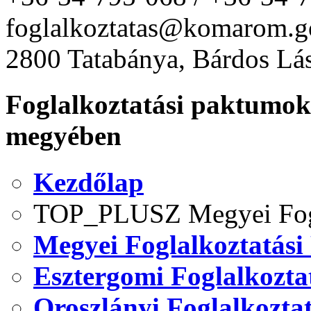
foglalkoztatas@komarom.g
2800 Tatabánya, Bárdos Lás
Foglalkoztatási paktum
megyében
Kezdőlap
TOP_PLUSZ Megyei Fogl
Megyei Foglalkoztatási
Esztergomi Foglalkozta
Oroszlányi Foglalkozta