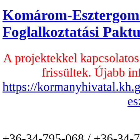
Komárom-Esztergom
Foglalkoztatási Pak
A projektekkel kapcsolatos
frissültek. Újabb in
https://kormanyhivatal.kh
es
+36-34-795-068 / +36-34-