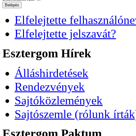
Belépés
Elfelejtette felhasználóne
Elfelejtette jelszavát?
Esztergom Hírek
Álláshirdetések
Rendezvények
Sajtóközlemények
Sajtószemle (rólunk írták
Esztergom Paktum