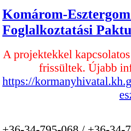
Komárom-Esztergom
Foglalkoztatási Pak
A projektekkel kapcsolatos
frissültek. Újabb in
https://kormanyhivatal.kh
es
+36-34-795-068 / +36-34-