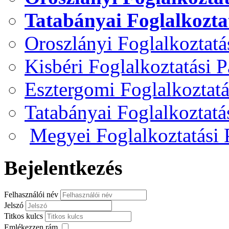
Tatabányai Foglalkozta
Oroszlányi Foglalkoztat
Kisbéri Foglalkoztatási 
Esztergomi Foglalkoztat
Tatabányai Foglalkoztat
Megyei Foglalkoztatási
Bejelentkezés
Felhasználói név
Jelszó
Titkos kulcs
Emlékezzen rám