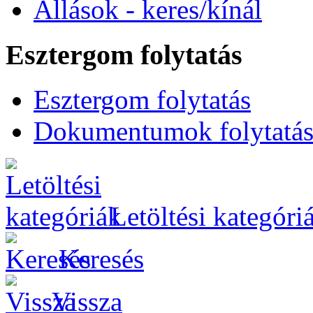
Állások - keres/kínál
Esztergom folytatás
Esztergom folytatás
Dokumentumok folytatá
Letöltési kategóri
Keresés
Vissza