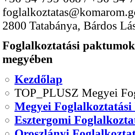
foglalkoztatas@komarom.g
2800 Tatabánya, Bárdos Lás
Foglalkoztatási paktum
megyében
Kezdőlap
TOP_PLUSZ Megyei Fogl
Megyei Foglalkoztatási
Esztergomi Foglalkozta
Oroszlányi Foglalkozta