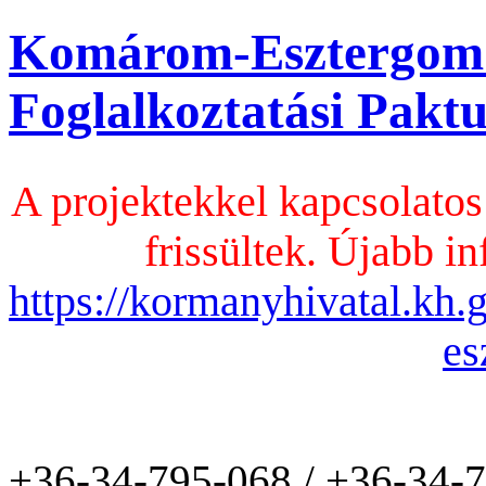
Komárom-Esztergom
Foglalkoztatási Pak
A projektekkel kapcsolatos
frissültek. Újabb in
https://kormanyhivatal.kh
es
+36-34-795-068 / +36-34-