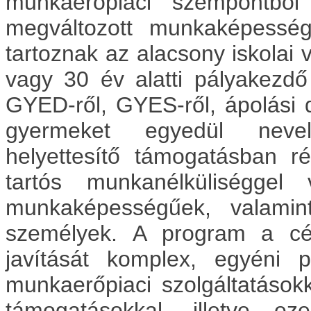
munkaerőpiaci szempontból 
megváltozott
munkaképességű
tartoznak az alacsony iskolai 
vagy 30 év alatti pályakezdő 
GYED-ről, GYES-ről, ápolási d
gyermeket egyedül nevelő
helyettesítő
támogatásban rés
tartós munkanélküliséggel
munkaképességűek, valamin
személyek.
A program a cél
javítását komplex, egyéni 
munkaerőpiaci szolgáltatásokk
támogatásokkal, illetve e