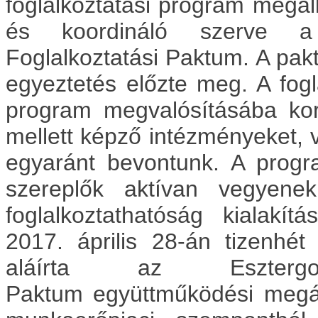
foglalkoztatási program megal
és koordináló szerve a
Foglalkoztatási Paktum. A pakt
egyeztetés előzte meg. A fogl
program
megvalósításába kor
mellett képző intézményeket, 
egyaránt bevontunk. A progr
szereplők aktívan
vegyenek
foglalkoztathatóság kialak
2017.
április 28-án tizenhé
aláírta az Esztergo
Paktum
együttműködési megá