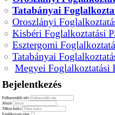
Tatabányai Foglalkozta
Oroszlányi Foglalkoztat
Kisbéri Foglalkoztatási 
Esztergomi Foglalkoztat
Tatabányai Foglalkoztat
Megyei Foglalkoztatási
Bejelentkezés
Felhasználói név
Jelszó
Titkos kulcs
Emlékezzen rám