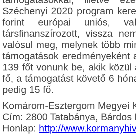
Széchenyi 2020 program kere
forint európai
uniós, v
társfinanszírozott, vissza n
valósul
meg, melynek több min
támogatások eredményeként 
139 főt vonunk be, akik közül
fő, a támogatást
követő 6 hóna
pedig 15 fő.
Komárom-Esztergom Megyei K
Cím: 2800 Tatabánya, Bárdos L
Honlap:
http://www.kormanyhi