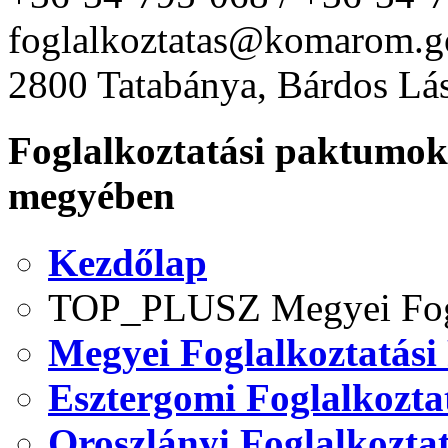
foglalkoztatas@komarom.g
2800 Tatabánya, Bárdos Lás
Foglalkoztatási paktum
megyében
Kezdőlap
TOP_PLUSZ Megyei Fogl
Megyei Foglalkoztatási
Esztergomi Foglalkozta
Oroszlányi Foglalkozta