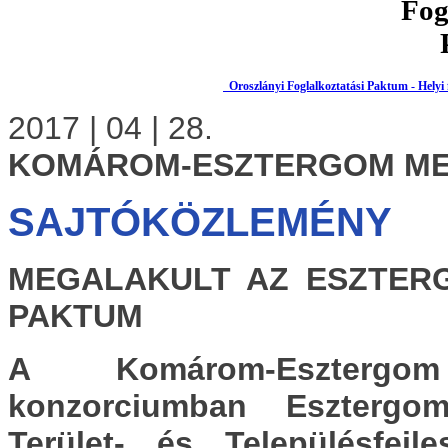
Oroszlányi Foglalkoztatási Paktum - Helyi 
2017 | 04 | 28.
KOMÁROM-ESZTERGOM ME
SAJTÓKÖZLEMÉNY
MEGALAKULT AZ ESZTER
PAKTUM
A Komárom-Esztergom
konzorciumban Eszter
Terület- és Településfejl