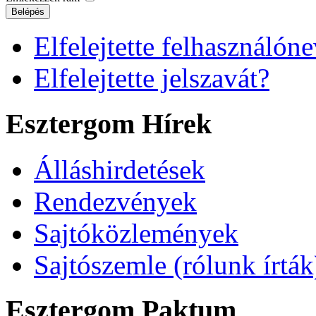
Belépés
Elfelejtette felhasználóne
Elfelejtette jelszavát?
Esztergom Hírek
Álláshirdetések
Rendezvények
Sajtóközlemények
Sajtószemle (rólunk írták
Esztergom Paktum