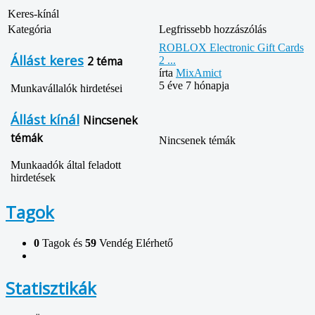
Keres-kínál
Kategória
Legfrissebb hozzászólás
ROBLOX Electronic Gift Cards
Állást keres
2 téma
2 ...
írta
MixAmict
5 éve 7 hónapja
Munkavállalók hirdetései
Állást kínál
Nincsenek
témák
Nincsenek témák
Munkaadók által feladott
hirdetések
Tagok
0
Tagok és
59
Vendég Elérhető
Statisztikák