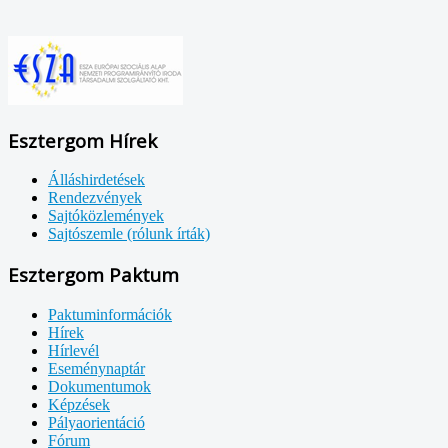
Esztergom Hírek
Álláshirdetések
Rendezvények
Sajtóközlemények
Sajtószemle (rólunk írták)
Esztergom Paktum
Paktuminformációk
Hírek
Hírlevél
Eseménynaptár
Dokumentumok
Képzések
Pályaorientáció
Fórum