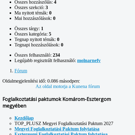
Összes hozzászólás:
4
Összes szekció:
3
Ma nyitott témák:
0
Mai hozzászólások:
0
Összes tárgy:
1
Összes kategória:
5
Tegnap nyitott témák:
0
Tegnapi hozzászólások:
0
Összes felhasználó:
234
Legújabb regisztrált felhasználó:
molnarnefv
Fórum
Oldalmegjelenítési idő: 0.086 másodperc
Az oldal motorja a
Kunena fórum
Foglalkoztatási paktumok Komárom-Esztergom
megyében
Kezdőlap
TOP_PLUSZ Megyei Foglalkoztatási Paktum 2027
Megyei Foglalkoztatási Paktum folytatása
Esztergomi Foglalkoztatási Paktum folytatása