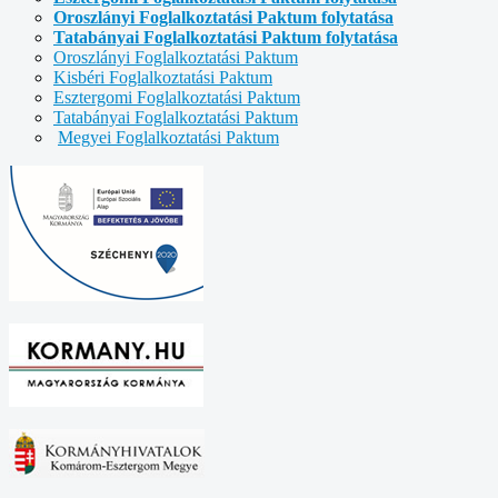
Oroszlányi Foglalkoztatási Paktum folytatása
Tatabányai Foglalkoztatási Paktum folytatása
Oroszlányi Foglalkoztatási Paktum
Kisbéri Foglalkoztatási Paktum
Esztergomi Foglalkoztatási Paktum
Tatabányai Foglalkoztatási Paktum
Megyei Foglalkoztatási Paktum