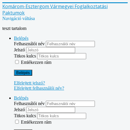
Komárom-Esztergom Vármegyei Foglalkoztatási
Paktumok
Navigáció váltása
teszt tartalom
Belépés
Felhasználói név
Jelszó
Titkos kulcs
Emlékezzen rám
Belépés
Elfelejtett jelszó?
Elfelejtett felhasználói név?
Belépés
Felhasználói név
Jelszó
Titkos kulcs
Emlékezzen rám