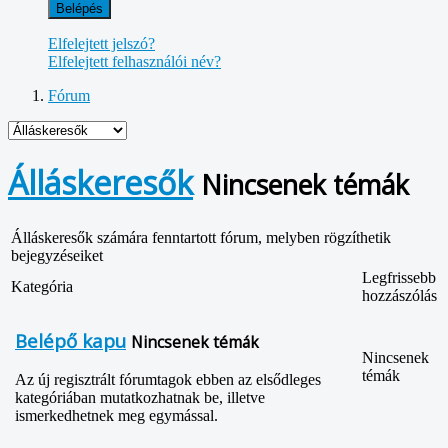
Belépés
Elfelejtett jelszó?
Elfelejtett felhasználói név?
Fórum
Álláskeresők
Nincsenek témák
Álláskeresők számára fenntartott fórum, melyben rögzíthetik
bejegyzéseiket
Legfrissebb
Kategória
hozzászólás
Belépő kapu
Nincsenek témák
Nincsenek
témák
Az új regisztrált fórumtagok ebben az elsődleges
kategóriában mutatkozhatnak be, illetve
ismerkedhetnek meg egymással.