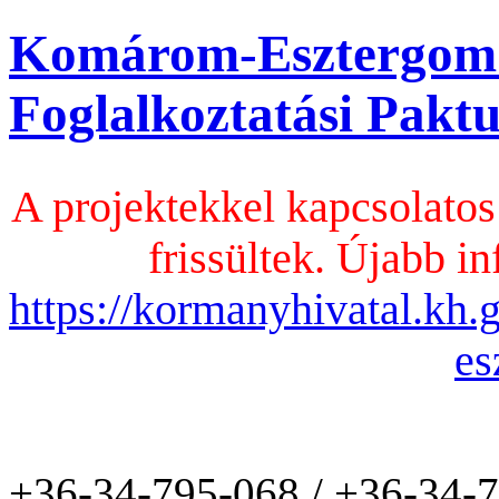
Komárom-Esztergom
Foglalkoztatási Pak
A projektekkel kapcsolatos
frissültek. Újabb in
https://kormanyhivatal.kh
es
+36-34-795-068 / +36-34-