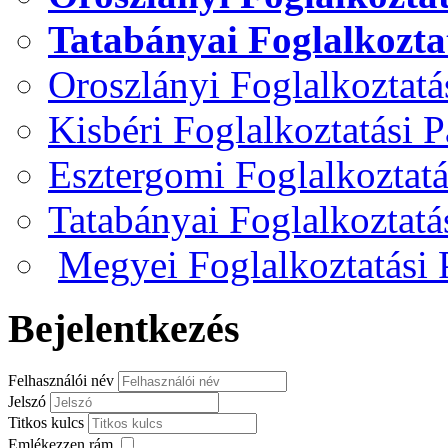
Tatabányai Foglalkozta
Oroszlányi Foglalkoztat
Kisbéri Foglalkoztatási 
Esztergomi Foglalkoztat
Tatabányai Foglalkoztat
Megyei Foglalkoztatási
Bejelentkezés
Felhasználói név
Jelszó
Titkos kulcs
Emlékezzen rám