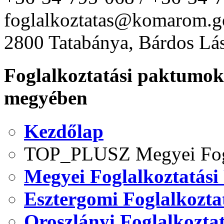
foglalkoztatas@komarom.g
2800 Tatabánya, Bárdos Lás
Foglalkoztatási paktum
megyében
Kezdőlap
TOP_PLUSZ Megyei Fogl
Megyei Foglalkoztatási
Esztergomi Foglalkozta
Oroszlányi Foglalkozta