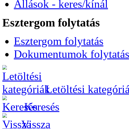
Állások - keres/kínál
Esztergom folytatás
Esztergom folytatás
Dokumentumok folytatá
Letöltési kategóri
Keresés
Vissza