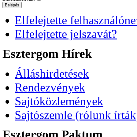
Belépés
Elfelejtette felhasználóne
Elfelejtette jelszavát?
Esztergom Hírek
Álláshirdetések
Rendezvények
Sajtóközlemények
Sajtószemle (rólunk írták
Esztergom Paktum