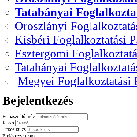
Tatabányai Foglalkozta
Oroszlányi Foglalkoztat
Kisbéri Foglalkoztatási 
Esztergomi Foglalkoztat
Tatabányai Foglalkoztat
Megyei Foglalkoztatási
Bejelentkezés
Felhasználói név
Jelszó
Titkos kulcs
Emlékezzen rám