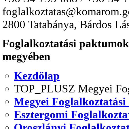
foglalkoztatas@komarom.g
2800 Tatabánya, Bárdos Lás
Foglalkoztatási paktum
megyében
Kezdőlap
TOP_PLUSZ Megyei Fogl
Megyei Foglalkoztatási
Esztergomi Foglalkozta
Oroszlányi Foglalkozta