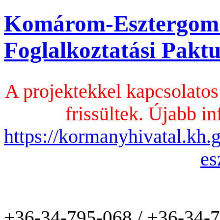
Komárom-Esztergom
Foglalkoztatási Pak
A projektekkel kapcsolatos
frissültek. Újabb in
https://kormanyhivatal.kh
es
+36-34-795-068 / +36-34-