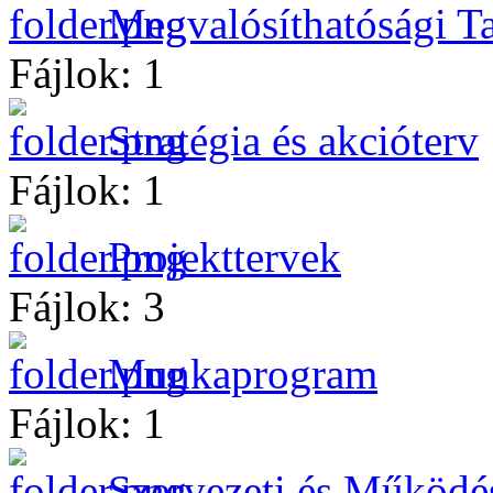
Megvalósíthatósági 
Fájlok: 1
Stratégia és akcióterv
Fájlok: 1
Projekttervek
Fájlok: 3
Munkaprogram
Fájlok: 1
Szervezeti és Működé