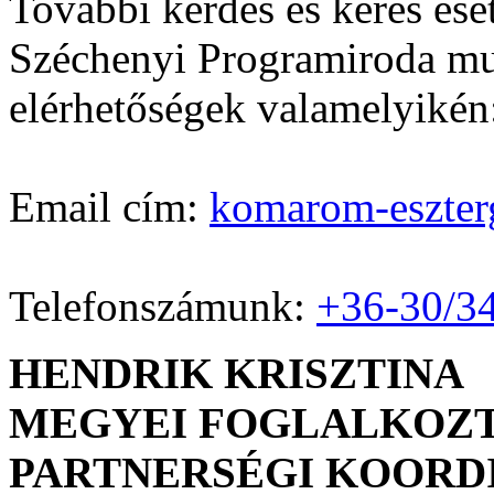
További kérdés és kérés ese
Széchenyi Programiroda mun
elérhetőségek valamelyikén
Email cím:
komarom-eszte
Telefonszámunk:
+36-30/3
HENDRIK KRISZTINA
MEGYEI FOGLALKOZT
PARTNERSÉGI KOORD