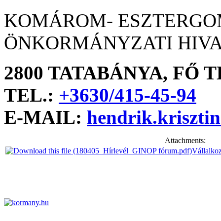
KOMÁROM- ESZTERGO
ÖNKORMÁNYZATI HIVA
2800 TATABÁNYA, FŐ T
TEL.:
+3630/415-45-94
E-MAIL:
hendrik.kriszt
Attachments:
Vállalko