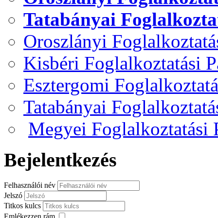
Tatabányai Foglalkozta
Oroszlányi Foglalkoztat
Kisbéri Foglalkoztatási 
Esztergomi Foglalkoztat
Tatabányai Foglalkoztat
Megyei Foglalkoztatási
Bejelentkezés
Felhasználói név
Jelszó
Titkos kulcs
Emlékezzen rám