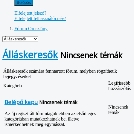
Belépés
Elfelejtett jelszó?
Elfelejtett felhasználói név?
Fórum Oroszlány
Álláskeresők
Nincsenek témák
Álláskeresők számára fenntartott fórum, melyben rögzíthetik
bejegyzéseiket
Legfrissebb
Kategória
hozzászólás
Belépő kapu
Nincsenek témák
Nincsenek
témák
Az új regisztrált fórumtagok ebben az elsődleges
kategóriában mutatkozhatnak be, illetve
ismerkedhetnek meg egymással.