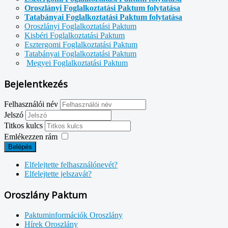
Oroszlányi Foglalkoztatási Paktum folytatása
Tatabányai Foglalkoztatási Paktum folytatása
Oroszlányi Foglalkoztatási Paktum
Kisbéri Foglalkoztatási Paktum
Esztergomi Foglalkoztatási Paktum
Tatabányai Foglalkoztatási Paktum
Megyei Foglalkoztatási Paktum
Bejelentkezés
Felhasználói név
Jelszó
Titkos kulcs
Emlékezzen rám
Belépés
Elfelejtette felhasználónevét?
Elfelejtette jelszavát?
Oroszlány Paktum
Paktuminformációk Oroszlány
Hírek Oroszlány