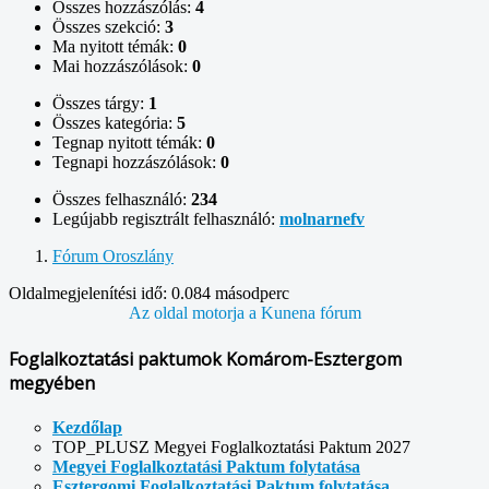
Összes hozzászólás:
4
Összes szekció:
3
Ma nyitott témák:
0
Mai hozzászólások:
0
Összes tárgy:
1
Összes kategória:
5
Tegnap nyitott témák:
0
Tegnapi hozzászólások:
0
Összes felhasználó:
234
Legújabb regisztrált felhasználó:
molnarnefv
Fórum Oroszlány
Oldalmegjelenítési idő: 0.084 másodperc
Az oldal motorja a
Kunena fórum
Foglalkoztatási paktumok Komárom-Esztergom
megyében
Kezdőlap
TOP_PLUSZ Megyei Foglalkoztatási Paktum 2027
Megyei Foglalkoztatási Paktum folytatása
Esztergomi Foglalkoztatási Paktum folytatása