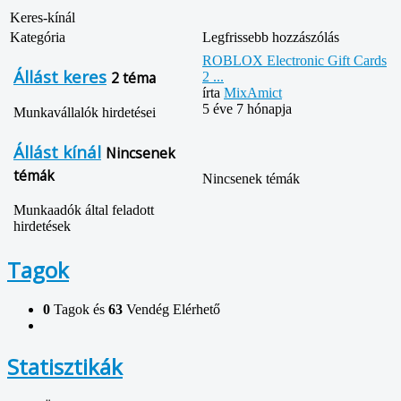
Keres-kínál
Kategória
Legfrissebb hozzászólás
ROBLOX Electronic Gift Cards
Állást keres
2 téma
2 ...
írta
MixAmict
5 éve 7 hónapja
Munkavállalók hirdetései
Állást kínál
Nincsenek
témák
Nincsenek témák
Munkaadók által feladott
hirdetések
Tagok
0
Tagok és
63
Vendég Elérhető
Statisztikák