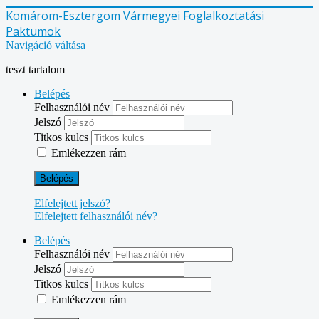
Komárom-Esztergom Vármegyei Foglalkoztatási
Paktumok
Navigáció váltása
teszt tartalom
Belépés
Felhasználói név
Jelszó
Titkos kulcs
Emlékezzen rám
Belépés
Elfelejtett jelszó?
Elfelejtett felhasználói név?
Belépés
Felhasználói név
Jelszó
Titkos kulcs
Emlékezzen rám