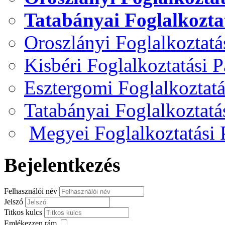
Tatabányai Foglalkozta
Oroszlányi Foglalkoztat
Kisbéri Foglalkoztatási 
Esztergomi Foglalkoztat
Tatabányai Foglalkoztat
Megyei Foglalkoztatási
Bejelentkezés
Felhasználói név
Jelszó
Titkos kulcs
Emlékezzen rám