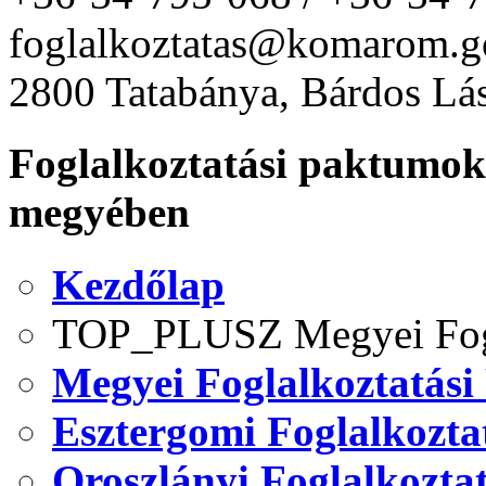
foglalkoztatas@komarom.g
2800 Tatabánya, Bárdos Lás
Foglalkoztatási paktum
megyében
Kezdőlap
TOP_PLUSZ Megyei Fogl
Megyei Foglalkoztatási
Esztergomi Foglalkozta
Oroszlányi Foglalkozta