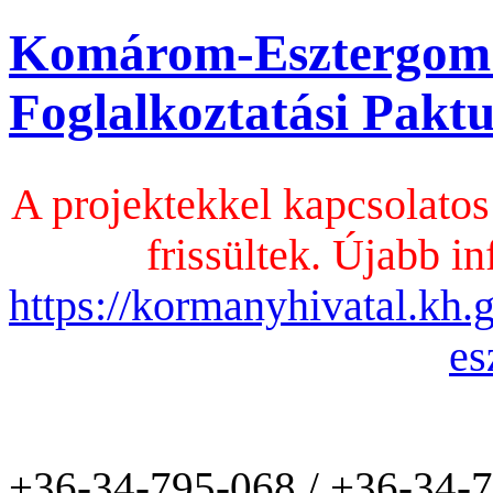
Komárom-Esztergom
Foglalkoztatási Pak
A projektekkel kapcsolatos
frissültek. Újabb in
https://kormanyhivatal.kh
es
+36-34-795-068 / +36-34-