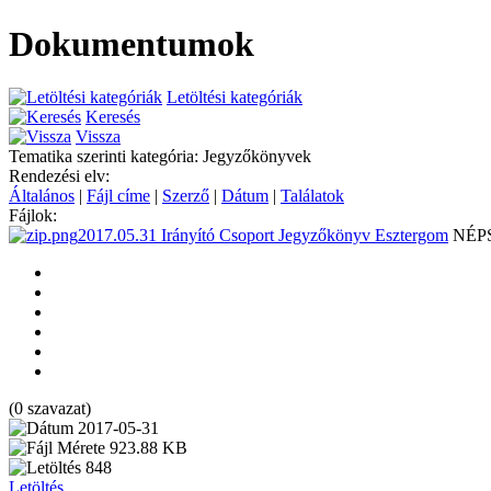
Dokumentumok
Letöltési kategóriák
Keresés
Vissza
Tematika szerinti kategória: Jegyzőkönyvek
Rendezési elv:
Általános
|
Fájl címe
|
Szerző
|
Dátum
|
Találatok
Fájlok:
2017.05.31 Irányító Csoport Jegyzőkönyv Esztergom
NÉP
(0 szavazat)
2017-05-31
923.88 KB
848
Letöltés