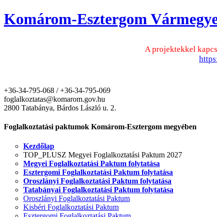
Komárom-Esztergom Vármegyei
A projektekkel kapcs
http
+36-34-795-068 / +36-34-795-069
foglalkoztatas@komarom.gov.hu
2800 Tatabánya, Bárdos László u. 2.
Foglalkoztatási paktumok Komárom-Esztergom megyében
Kezdőlap
TOP_PLUSZ Megyei Foglalkoztatási Paktum 2027
Megyei Foglalkoztatási Paktum folytatása
Esztergomi Foglalkoztatási Paktum folytatása
Oroszlányi Foglalkoztatási Paktum folytatása
Tatabányai Foglalkoztatási Paktum folytatása
Oroszlányi Foglalkoztatási Paktum
Kisbéri Foglalkoztatási Paktum
Esztergomi Foglalkoztatási Paktum