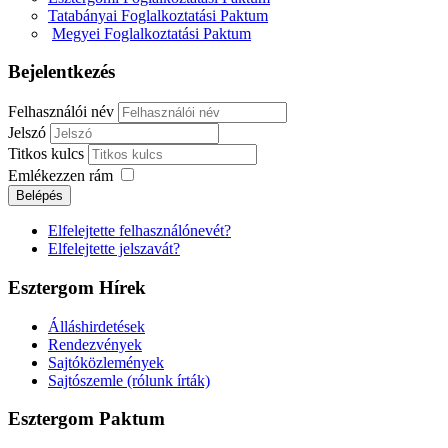
Tatabányai Foglalkoztatási Paktum
Megyei Foglalkoztatási Paktum
Bejelentkezés
Felhasználói név
Jelszó
Titkos kulcs
Emlékezzen rám
Belépés
Elfelejtette felhasználónevét?
Elfelejtette jelszavát?
Esztergom Hírek
Álláshirdetések
Rendezvények
Sajtóközlemények
Sajtószemle (rólunk írták)
Esztergom Paktum