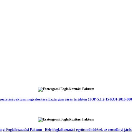
koztatási paktum megvalósítása Esztergom járás területén (TOP-5.1.2-15-KO1-2016-00
yi Foglalkoztatási Paktum - Helyi foglalkoztatási együttműködések az oroszlányi jár