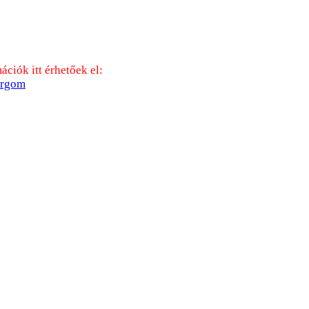
ciók itt érhetőek el:
ergom