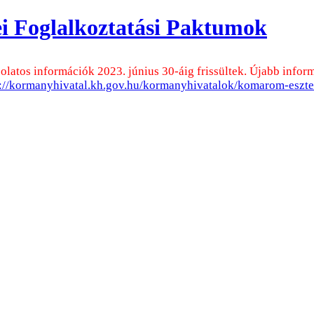
 Foglalkoztatási Paktumok
olatos információk 2023. június 30-áig frissültek. Újabb informá
s://kormanyhivatal.kh.gov.hu/kormanyhivatalok/komarom-eszt