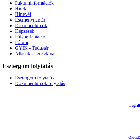
Paktuminformációk
Hírek
Hírlevél
Eseménynaptár
Dokumentumok
Képzések
Pályaorientáció
Fórum
GYIK - Tudástár
Állások - keres/kínál
Esztergom folytatás
Esztergom folytatás
Dokumentumok folytatás
Foglal
Oroszlán